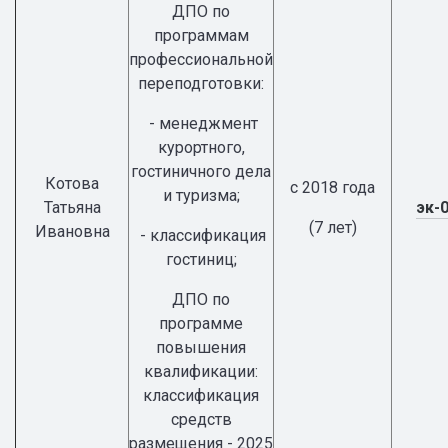
ДПО по
программам
профессиональной
переподготовки:
- менеджмент
курортного,
гостиничного дела
Котова
с 2018 года
и туризма;
Татьяна
эк-
(7 лет)
Ивановна
- классификация
гостиниц;
ДПО по
программе
повышения
квалификации:
классификация
средств
размещения - 2025