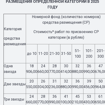
РАЗМЕЩЕНИЯ ОПРЕДЕЛЕННОЙ КАТЕГОРИИ В 2025
ГОДУ
Номерной фонд (количество номеров)
средства размещения (СР)
Категория
Стоимость* работ по присвоению СР
категории (в рублях)
средства
размещения
51-
101-
201-
до 10
11-20
21-30
31-50
100
200
300
Одна
18
24
28
30
32
36
47
звезда
906,00
660,00
770,00
414,00
880,00
990,00
676,0
20
26
31
32
36
39
50
Две звезды
550,00
304,00
236,00
880,00
990,00
456,00
964,0
24
28
36
41
45
53
61
Три звезды
660,00
770,00
990,00
100,00
210,00
430,00
650,0