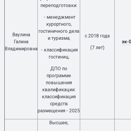
переподготовки:
- менеджмент
курортного,
гостиничного дела
Ваулина
с 2018 года
и туризма;
Галина
эк-
(7 лет)
Владимировна
- классификация
гостиниц;
ДПО по
программе
повышения
квалификации:
классификация
средств
размещения - 2025
Высшее,