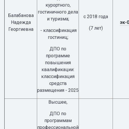
курортного,
гостиничного дела
Балабанова
с 2018 года
и туризма;
Надежда
эк-
(7 лет)
Георгиевна
- классификация
гостиниц;
ДПО по
программе
повышения
квалификации:
классификация
средств
размещения - 2025
Высшее,
ДПО по
программам
профессиональной