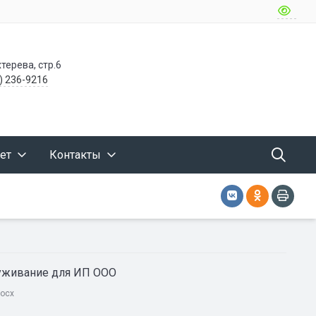
терева, стр.6
) 236-9216
ет
Контакты
луживание для ИП ООО
ocx