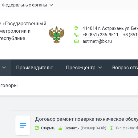
Федеральные органы
 «Государственный
414014 г. Астрахань ул. Бех
 метрологии и
+8 (851) 236-9511
,
+8 (851
Республике
astmetr@bk.ru
Производителю
Пресс-центр
Вопрос отв
говоры
Договор ремонт поверка техническое обс
Открыть
Скачать
(Размер 34 Kb)
Тип файла:
d