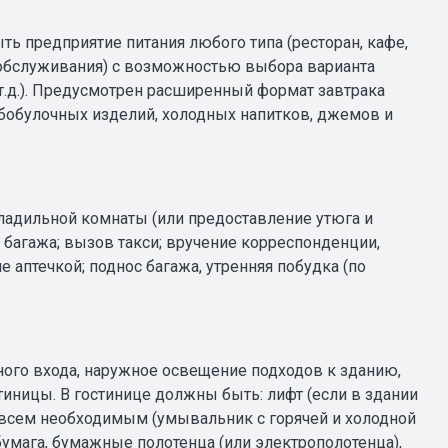
ыть предприятие питания любого типа (ресторан, кафе,
о обслуживания) с возможностью выбора варианта
и т.д.). Предусмотрен расширенный формат завтрака
лебобулочных изделий, холодных напитков, джемов и
гладильной комнаты (или предоставление утюга и
е багажа; вызов такси; вручение корреспонденции,
 аптечкой; поднос багажа, утренняя побудка (по
ого входа, наружное освещение подходов к зданию,
ницы. В гостинице должны быть: лифт (если в здании
 всем необходимым (умывальник с горячей и холодной
бумага, бумажные полотенца (или электрополотенца),