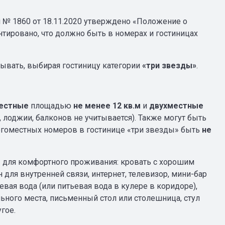
№ 1860 от 18.11.2020 утверждено «Положение о
тировано, что должно быть в номерах и гостиницах
тывать, выбирая гостиницу категории
«три звезды»
.
естные
площадью
не менее 12 кв.м
и
двухместные
 лоджии, балконов не учитывается). Также могут быть
гоместных номеров в гостинице «три звезды» быть
не
ы
для комфортного проживания: кровать с хорошим
 для внутренней связи, интернет, телевизор, мини-бар
вая вода (или питьевая вода в кулере в коридоре),
льного места, письменный стол или столешница, стул
гое.