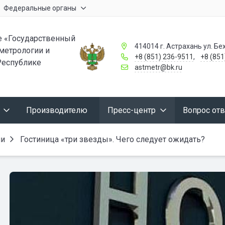
Федеральные органы
 «Государственный
414014 г. Астрахань ул. Бех
 метрологии и
+8 (851) 236-9511
,
+8 (851
Республике
astmetr@bk.ru
Производителю
Пресс-центр
Вопрос отв
ии
Гостиница «три звезды». Чего следует ожидать?