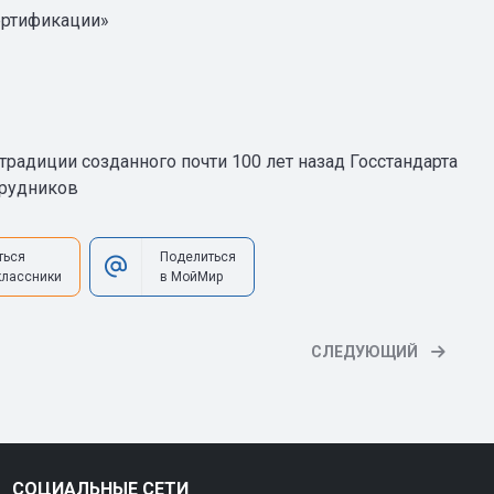
ертификации»
традиции созданного почти 100 лет назад Госстандарта
трудников
ться
Поделиться
классники
в МойМир
СЛЕДУЮЩИЙ
СОЦИАЛЬНЫЕ СЕТИ