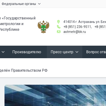
Федеральные органы
 «Государственный
414014 г. Астрахань ул. Бех
 метрологии и
+8 (851) 236-9511
,
+8 (851
Республике
astmetr@bk.ru
Производителю
Пресс-центр
Вопрос отв
еделён Правительством РФ