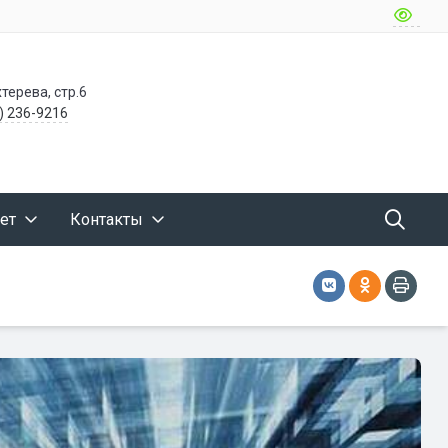
терева, стр.6
) 236-9216
ет
Контакты